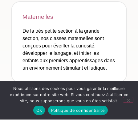
Maternelles
De la très petite section à la grande
section, nos classes maternelles sont
conçues pour éveiller la curiosité,
développer le langage, et initier les
enfants aux premiers apprentissages dans
un environnement stimulant et ludique.
Nous utilisons des cookies pour vous garantir la meilleure
expérience sur notre site web. Si vous continuez à utiliser ce
CP - CE1
site, nous supposerons que vous en êtes satisfait.
Ok
Politique de confidentialité
L’apprentissage de la lecture et d’autres
compétences fondamentales est au cœur
de notre programme, avec un accent
particulier sur le développement global de