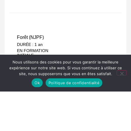
Découvrez la formation
Seconde Pro
Forêt (NJPF)
DURÉE : 1 an
EN FORMATION
INITIALE
Nous utilisons des cookies pour vous garantir la meilleure
Découvrez la formation
expérience sur notre site web. Si vous continuez à utiliser ce
site, nous supposerons que vous en êtes satisfait.
Ok
Politique de confidentialité
BAC PRO
Forêt
DURÉE : 3 ans
EN FORMATION
INITIALE
Découvrez la formation