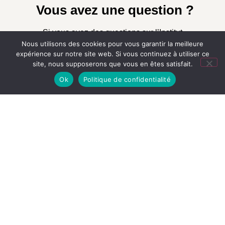
Vous avez une question ?
Si vous avez des questions sur l’Institut
Nous utilisons des cookies pour vous garantir la meilleure
Mesnières, vous pouvez compléter le formulaire,
expérience sur notre site web. Si vous continuez à utiliser ce
nous écrire par mail ou nous appeler. Nous
site, nous supposerons que vous en êtes satisfait.
serons ravis de vous renseigner le plus
Ok
Politique de confidentialité
rapidement possible.
Veuillez sélectionner l’établissement concerné :
électionnez
lissement que vous
itez contacter →