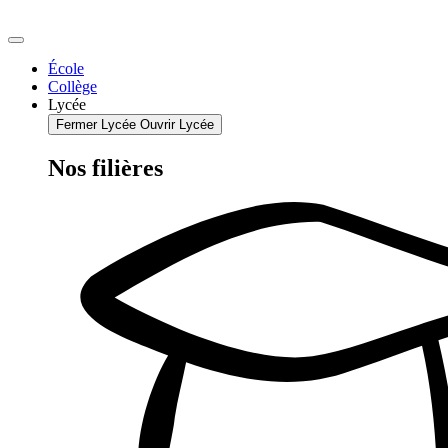
Aller
au
contenu
École
Collège
Lycée
Fermer Lycée
Ouvrir Lycée
Nos filières