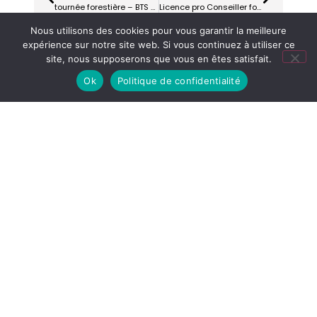
tournée forestière – BTS 2 Gestion forestière
Licence pro Conseiller forestier : Formation à la populiculture et participation au colloque « Le Peuplier en Hauts de France »
Nous utilisons des cookies pour vous garantir la meilleure
expérience sur notre site web. Si vous continuez à utiliser ce
site, nous supposerons que vous en êtes satisfait.
Ok
Politique de confidentialité
Plus
d'actualités...