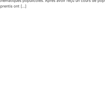
thématiques populicoles. Après avoir reçu un cours de pop
pprentis ont […]