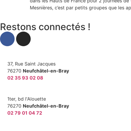
dans les Hauts de France pour 2 journées de 
Mesnières, c’est par petits groupes que les a
Restons connectés !
37, Rue Saint Jacques
76270
Neufchâtel-en-Bray
02 35 93 02 08
1ter, bd l'Alouette
76270
Neufchâtel-en-Bray
02 79 01 04 72